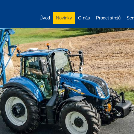
Úvod
Novinky
O nás
Prodej strojů
Ser