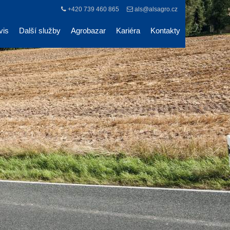
+420 739 460 865
als@alsagro.cz
vis
Další služby
Agrobazar
Kariéra
Kontakty