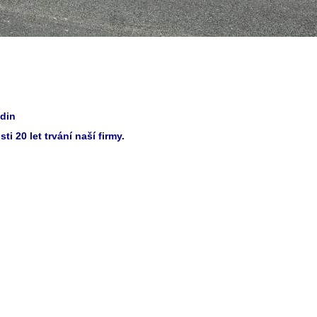
odin
i 20 let trvání naší firmy.