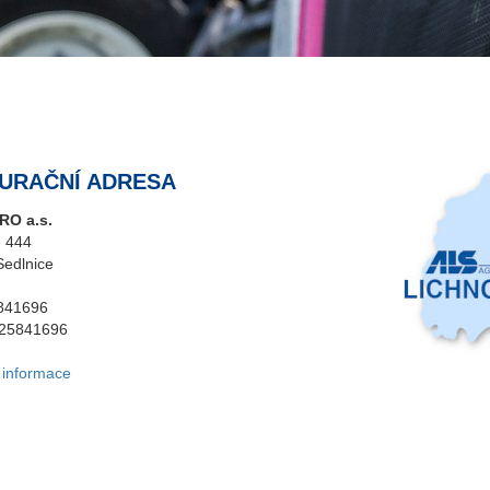
URAČNÍ ADRESA
RO a.s.
e 444
Sedlnice
841696
Z25841696
 informace