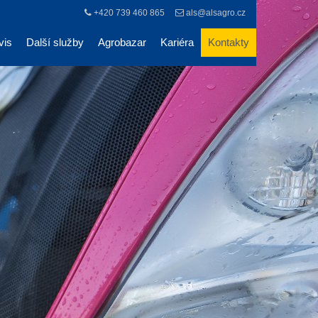
+420 739 460 865
als@alsagro.cz
vis
Další služby
Agrobazar
Kariéra
Kontakty