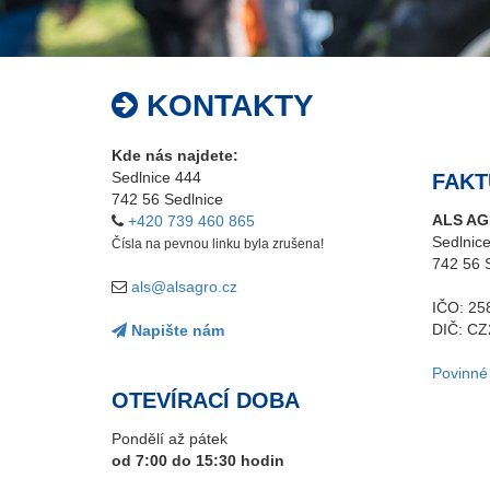
KONTAKTY
Kde nás najdete:
Sedlnice 444
FAKT
742 56 Sedlnice
ALS AG
+420 739 460 865
Sedlnic
Čísla na pevnou linku byla zrušena!
742 56 
als@alsagro.cz
IČO: 25
DIČ: C
Napište nám
Povinné
OTEVÍRACÍ DOBA
Pondělí až pátek
od 7:00 do 15:30 hodin