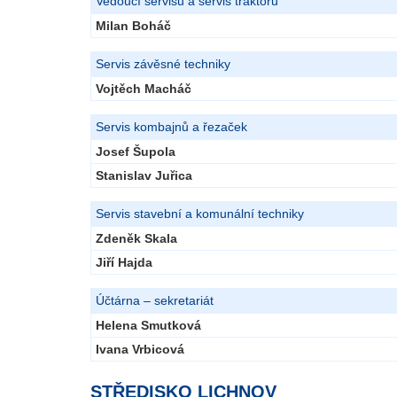
Vedoucí servisu a servis traktorů
Milan Boháč
Servis závěsné techniky
Vojtěch Macháč
Servis kombajnů a řezaček
Josef Šupola
Stanislav Juřica
Servis stavební a komunální techniky
Zdeněk Skala
Jiří Hajda
Účtárna – sekretariát
Helena Smutková
Ivana Vrbicová
STŘEDISKO LICHNOV